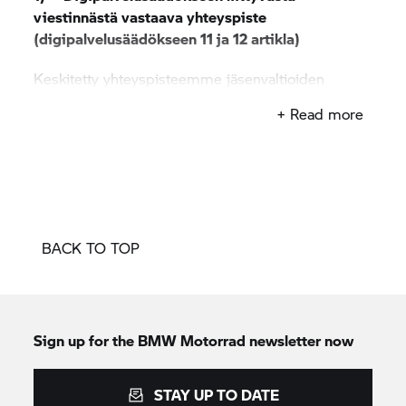
viestinnästä vastaava yhteyspiste
(digipalvelusäädökseen 11 ja 12 artikla)
Keskitetty yhteyspisteemme jäsenvaltioiden
viranomaisia, komissiota ja digipalvelusäädöksen
+ Read more
61 artiklassa nimettyä elintä (digipalvelusäädöksen
11 artiklan 1 kohta) sekä palveluidemme käyttäjiä
(digipalvelusäädöksen 12 artiklan 1 kohta) kohtaan
on
sähköpostiosoite: dsa.fi@bmwgroup.com
BACK TO TOP
Lisäksi tavoitat meidät puhelimitse numerosta
+358 20 734 59 20.
Voit viestiä kanssamme suomen kielellä sekä
Sign up for the
BMW Motorrad
newsletter now
lisäksi englannin kielellä.
STAY UP TO DATE