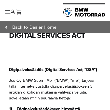
Back to Dealer Home
DIGITAL SERVICES ACT
Digipalvelusäädös (Digital Services Act, ”DSA”)
Jos Oy BMW Suomi Ab (”BMW”, ”me”) tarjoaa
tällä internet-sivustolla digipalvelusäädöksen 3
artiklan g kohdan mukaisia välityspalveluita,
sovelletaan niihin seuraavia tietoja:
1) Digipalvelusäädökseen liittyvästä